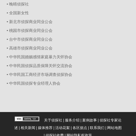
▪ 晚晴侦探社
▪ 全国新女性
▪ 新北市侦探商业同业公会
▪ 桃园市侦探商业同业公会
▪ 台中市侦探商业同业公会
▪ 高雄市侦探商业同业公会
▪ 中华民国婚姻感情家庭暴力关怀协会
▪ 中华民国侦探品质保障关怀交流协会
▪ 中华民国工商经济市场调查侦探协会
▪ 中华民国侦探专业经理人协会
关于侦探社
|
服务介绍
|
案例故事
|
侦探社专家论
述
|
相关新闻
|
媒体推荐
|
活动花絮
|
各区据点
|
联系我们
|
网站地图
|
侦探社收费
|
网站隐私权政策