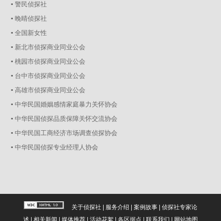
▪ 警民侦探社
▪ 晚晴侦探社
▪ 全国新女性
▪ 新北市侦探商业同业公会
▪ 桃园市侦探商业同业公会
▪ 台中市侦探商业同业公会
▪ 高雄市侦探商业同业公会
▪ 中华民国婚姻感情家庭暴力关怀协会
▪ 中华民国侦探品质保障关怀交流协会
▪ 中华民国工商经济市场调查侦探协会
▪ 中华民国侦探专业经理人协会
关于侦探社
|
服务介绍
|
案例故事
|
侦探社专家论
述
|
相关新闻
|
媒体推荐
|
活动花絮
|
各区据点
|
联系我们
|
网站地图