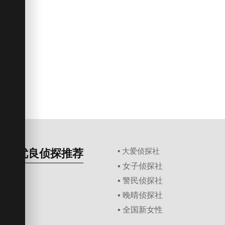
优良侦探推荐
▪ 大爱侦探社
▪ 女子侦探社
▪ 警民侦探社
▪ 晚晴侦探社
▪ 全国新女性