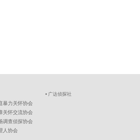
▪ 广达侦探社
家庭暴力关怀协会
保障关怀交流协会
市场调查侦探协会
理人协会