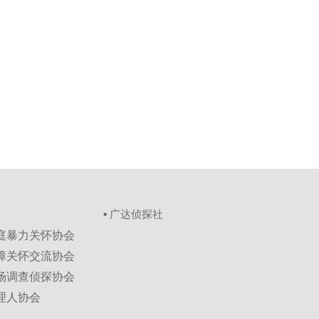
▪ 广达侦探社
家庭暴力关怀协会
保障关怀交流协会
市场调查侦探协会
理人协会