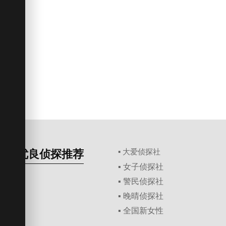
优良侦探推荐
▪ 大爱侦探社
▪ 女子侦探社
▪ 警民侦探社
▪ 晚晴侦探社
▪ 全国新女性