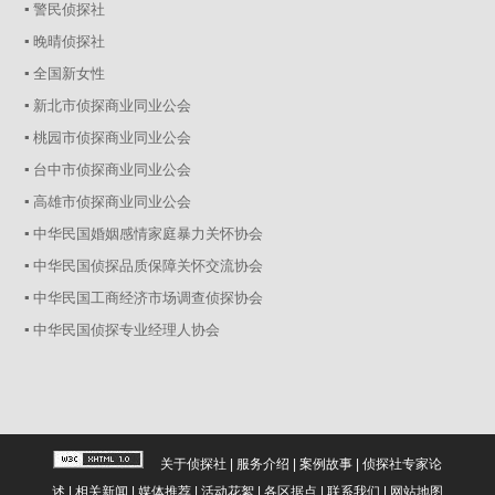
▪ 警民侦探社
▪ 晚晴侦探社
▪ 全国新女性
▪ 新北市侦探商业同业公会
▪ 桃园市侦探商业同业公会
▪ 台中市侦探商业同业公会
▪ 高雄市侦探商业同业公会
▪ 中华民国婚姻感情家庭暴力关怀协会
▪ 中华民国侦探品质保障关怀交流协会
▪ 中华民国工商经济市场调查侦探协会
▪ 中华民国侦探专业经理人协会
关于侦探社
|
服务介绍
|
案例故事
|
侦探社专家论
述
|
相关新闻
|
媒体推荐
|
活动花絮
|
各区据点
|
联系我们
|
网站地图