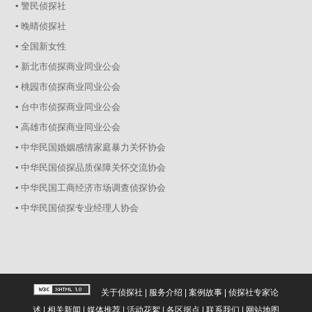
▪ 警民侦探社
▪ 晚晴侦探社
▪ 全国新女性
▪ 新北市侦探商业同业公会
▪ 桃园市侦探商业同业公会
▪ 台中市侦探商业同业公会
▪ 高雄市侦探商业同业公会
▪ 中华民国婚姻感情家庭暴力关怀协会
▪ 中华民国侦探品质保障关怀交流协会
▪ 中华民国工商经济市场调查侦探协会
▪ 中华民国侦探专业经理人协会
关于侦探社
|
服务介绍
|
案例故事
|
侦探社专家论
述
|
相关新闻
|
媒体推荐
|
活动花絮
|
各区据点
|
联系我们
|
网站地图