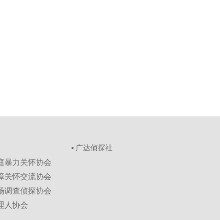
▪ 广达侦探社
家庭暴力关怀协会
保障关怀交流协会
市场调查侦探协会
理人协会