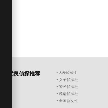
优良侦探推荐
▪ 大爱侦探社
▪ 女子侦探社
▪ 警民侦探社
▪ 晚晴侦探社
▪ 全国新女性