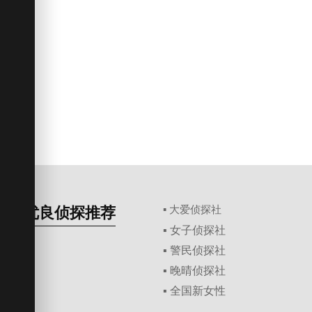
优良侦探推荐
▪ 大爱侦探社
▪ 女子侦探社
▪ 警民侦探社
▪ 晚晴侦探社
▪ 全国新女性