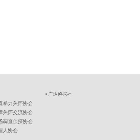
▪ 广达侦探社
家庭暴力关怀协会
保障关怀交流协会
市场调查侦探协会
理人协会