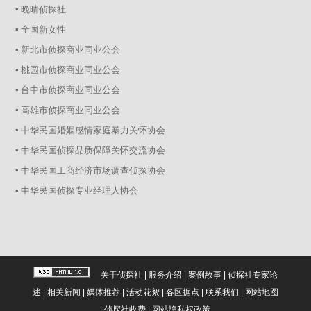
▪ 晚晴侦探社
▪ 全国新女性
▪ 新北市侦探商业同业公会
▪ 桃园市侦探商业同业公会
▪ 台中市侦探商业同业公会
▪ 高雄市侦探商业同业公会
▪ 中华民国婚姻感情家庭暴力关怀协会
▪ 中华民国侦探品质保障关怀交流协会
▪ 中华民国工商经济市场调查侦探协会
▪ 中华民国侦探专业经理人协会
关于侦探社
|
服务介绍
|
案例故事
|
侦探社专家论
述
|
相关新闻
|
媒体推荐
|
活动花絮
|
各区据点
|
联系我们
|
网站地图
|
侦探社收费
|
网站隐私权政策