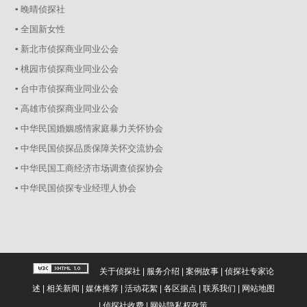
▪ 晚晴侦探社
▪ 全国新女性
▪ 新北市侦探商业同业公会
▪ 桃园市侦探商业同业公会
▪ 台中市侦探商业同业公会
▪ 高雄市侦探商业同业公会
▪ 中华民国婚姻感情家庭暴力关怀协会
▪ 中华民国侦探品质保障关怀交流协会
▪ 中华民国工商经济市场调查侦探协会
▪ 中华民国侦探专业经理人协会
关于侦探社
|
服务介绍
|
案例故事
|
侦探社专家论
述
|
相关新闻
|
媒体推荐
|
活动花絮
|
各区据点
|
联系我们
|
网站地图
|
侦探社收费
|
网站隐私权政策