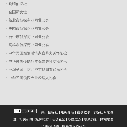
▪ 晚晴侦探社
▪ 全国新女性
▪ 新北市侦探商业同业公会
▪ 桃园市侦探商业同业公会
▪ 台中市侦探商业同业公会
▪ 高雄市侦探商业同业公会
▪ 中华民国婚姻感情家庭暴力关怀协会
▪ 中华民国侦探品质保障关怀交流协会
▪ 中华民国工商经济市场调查侦探协会
▪ 中华民国侦探专业经理人协会
关于侦探社
|
服务介绍
|
案例故事
|
侦探社专家论
述
|
相关新闻
|
媒体推荐
|
活动花絮
|
各区据点
|
联系我们
|
网站地图
|
侦探社收费
|
网站隐私权政策