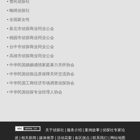
▪ 警民侦探社
▪ 晚晴侦探社
▪ 全国新女性
▪ 新北市侦探商业同业公会
▪ 桃园市侦探商业同业公会
▪ 台中市侦探商业同业公会
▪ 高雄市侦探商业同业公会
▪ 中华民国婚姻感情家庭暴力关怀协会
▪ 中华民国侦探品质保障关怀交流协会
▪ 中华民国工商经济市场调查侦探协会
▪ 中华民国侦探专业经理人协会
关于侦探社
|
服务介绍
|
案例故事
|
侦探社专家论
述
|
相关新闻
|
媒体推荐
|
活动花絮
|
各区据点
|
联系我们
|
网站地图