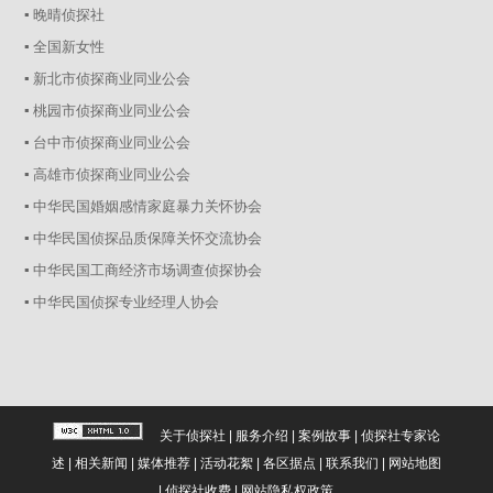
▪ 晚晴侦探社
▪ 全国新女性
▪ 新北市侦探商业同业公会
▪ 桃园市侦探商业同业公会
▪ 台中市侦探商业同业公会
▪ 高雄市侦探商业同业公会
▪ 中华民国婚姻感情家庭暴力关怀协会
▪ 中华民国侦探品质保障关怀交流协会
▪ 中华民国工商经济市场调查侦探协会
▪ 中华民国侦探专业经理人协会
关于侦探社
|
服务介绍
|
案例故事
|
侦探社专家论
述
|
相关新闻
|
媒体推荐
|
活动花絮
|
各区据点
|
联系我们
|
网站地图
|
侦探社收费
|
网站隐私权政策