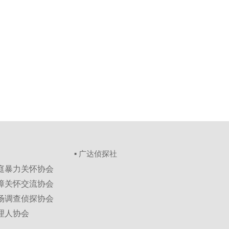
▪ 广达侦探社
家庭暴力关怀协会
保障关怀交流协会
市场调查侦探协会
理人协会