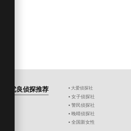
优良侦探推荐
▪ 大爱侦探社
▪ 女子侦探社
▪ 警民侦探社
▪ 晚晴侦探社
▪ 全国新女性