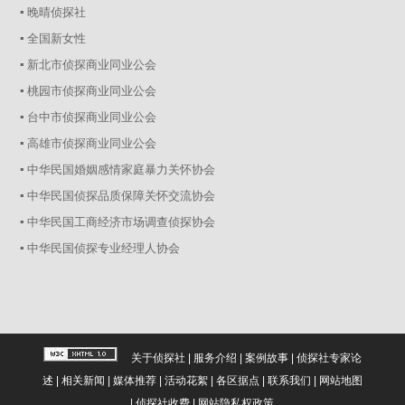
▪ 晚晴侦探社
▪ 全国新女性
▪ 新北市侦探商业同业公会
▪ 桃园市侦探商业同业公会
▪ 台中市侦探商业同业公会
▪ 高雄市侦探商业同业公会
▪ 中华民国婚姻感情家庭暴力关怀协会
▪ 中华民国侦探品质保障关怀交流协会
▪ 中华民国工商经济市场调查侦探协会
▪ 中华民国侦探专业经理人协会
关于侦探社
|
服务介绍
|
案例故事
|
侦探社专家论
述
|
相关新闻
|
媒体推荐
|
活动花絮
|
各区据点
|
联系我们
|
网站地图
|
侦探社收费
|
网站隐私权政策