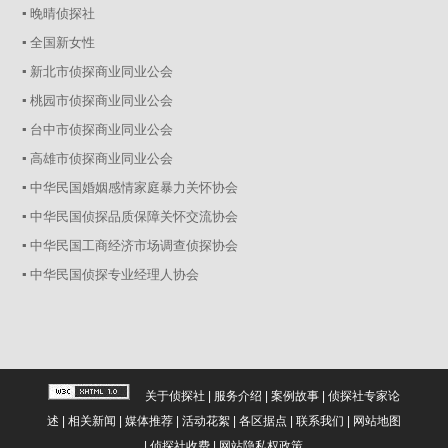
▪ 晚晴侦探社
▪ 全国新女性
▪ 新北市侦探商业同业公会
▪ 桃园市侦探商业同业公会
▪ 台中市侦探商业同业公会
▪ 高雄市侦探商业同业公会
▪ 中华民国婚姻感情家庭暴力关怀协会
▪ 中华民国侦探品质保障关怀交流协会
▪ 中华民国工商经济市场调查侦探协会
▪ 中华民国侦探专业经理人协会
关于侦探社
|
服务介绍
|
案例故事
|
侦探社专家论
述
|
相关新闻
|
媒体推荐
|
活动花絮
|
各区据点
|
联系我们
|
网站地图
|
侦探社收费
|
网站隐私权政策