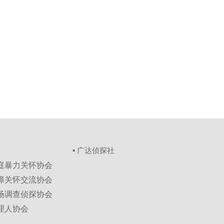
▪ 广达侦探社
家庭暴力关怀协会
保障关怀交流协会
市场调查侦探协会
理人协会