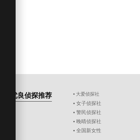
优良侦探推荐
▪ 大爱侦探社
▪ 女子侦探社
▪ 警民侦探社
▪ 晚晴侦探社
▪ 全国新女性