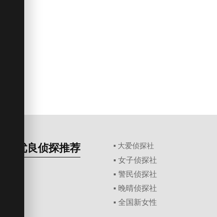
优良侦探推荐
▪ 大爱侦探社
▪ 女子侦探社
▪ 警民侦探社
▪ 晚晴侦探社
▪ 全国新女性