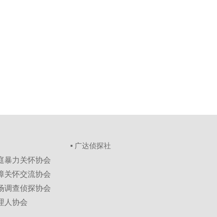
▪ 广达侦探社
家庭暴力关怀协会
保障关怀交流协会
市场调查侦探协会
理人协会