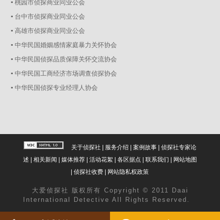
▪ 桃园市侦探商业同业公会
▪ 台中市侦探商业同业公会
▪ 高雄市侦探商业同业公会
▪ 中华民国婚姻感情家庭暴力关怀协会
▪ 中华民国侦探品质保障关怀交流协会
▪ 中华民国工商经济市场调查侦探协会
▪ 中华民国侦探专业经理人协会
关于侦探社
|
服务介绍
|
案例故事
|
侦探社专家论
述
|
相关新闻
|
媒体推荐
|
活动花絮
|
各区据点
|
联系我们
|
网站地图
|
侦探社收费
|
网站隐私权政策
大爱
侦探社
版权所有 Copyright © 2011 Daai
International Detective All Rights Reserved.