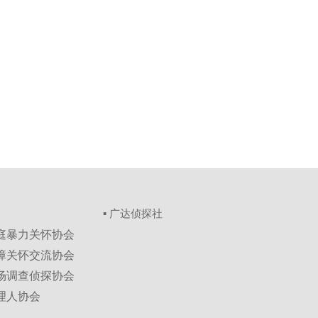
▪ 广达侦探社
家庭暴力关怀协会
保障关怀交流协会
市场调查侦探协会
理人协会