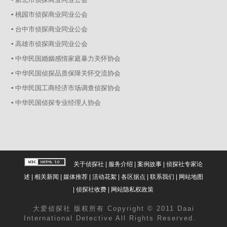
▪ 桃园市侦探商业同业公会
▪ 台中市侦探商业同业公会
▪ 高雄市侦探商业同业公会
▪ 中华民国婚姻感情家庭暴力关怀协会
▪ 中华民国侦探品质保障关怀交流协会
▪ 中华民国工商经济市场调查侦探协会
▪ 中华民国侦探专业经理人协会
关于侦探社
|
服务介绍
|
案例故事
|
侦探社专家论
述
|
相关新闻
|
媒体推荐
|
活动花絮
|
各区据点
|
联系我们
|
网站地图
|
侦探社收费
|
网站隐私权政策
大爱
侦探社
版权所有 Copyright © 2011 Daai
International Detective All Rights Reserved.