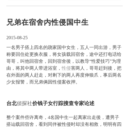
兄弟在宿舍内性侵国中生
2015-08-25
一名男子搭上四名的跷家国中女生，五人一同出游，男子
称要回住处更换衣服，将女孩载回宿舍，途中还打电话给
哥哥，叫他回宿舍，回到宿舍後，以教导“性爱技巧”为理
由，将其中两人带进浴室，
性侵
害两人，哥哥赶到後，把
在外面的两人赶走，对剩下的两人再度伸狼爪，事后两名
少女报警，而兄弟俩因性侵案收押。
台北
侦探社
价钱子女行踪搜查专家论述
整个案件些许离奇，4名国中生一起离家出走後，遭男子
搭讪载回宿舍，看到同伴被性侵时却没有相救，明明有四