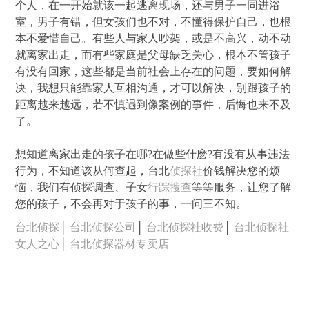
个人，在一开始就该一起逃离现场，还与男子一同进浴
室，男子有错，但女孩们也不对，不懂得保护自己，也根
本不爱惜自己。有些人与家人吵架，或是不高兴，动不动
就离家出走，而有些家庭是父母缺乏关心，根本不管孩子
有没有回家，这些都是当前社会上存在的问题，要如何解
决，我想只能靠家人互相沟通，才可以解决，别跟孩子的
距离越来越远，若不慎遇到像案例的事件，后悔也来不及
了。
想知道离家出走的孩子在哪?在做些什麽?有没有从事违法
行为，不知道该从何查起，台北
侦探社
价钱解决您的烦
恼，我们有侦探调查、子女
行踪搜查
等等服务，让您了解
您的孩子，不会再对于孩子的事，一问三不知。
台北侦探
│
台北侦探公司
│
台北侦探社收费
│
台北侦探社
女人之心
│
台北侦探器材专卖店