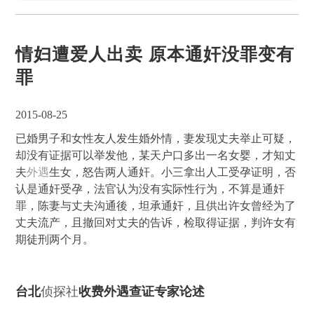
情妇遭爱人出卖 原本通奸没罪变有
罪
2015-08-25
已婚男子和女性友人发生婚外情，妻发现丈夫举止可疑，
却没有证据可以举发他，某天户口多出一名女婴，才知丈
夫
外遇
生女，怒告两人通奸。小三拿出人工受孕证明，否
认是通奸受孕，法官认为没有实际性行为，不算是通奸
罪，陈妻与丈夫沟通後，坦承通奸，且供出许女曾经为了
丈夫流产，且撤回对丈夫的告诉，检取得证据，判许女有
期徒刑两个月。
台北
侦探社
收费外遇查证专家论述