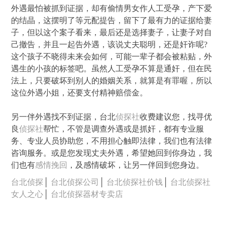
外遇最怕被抓到证据，却有偷情男女作人工受孕，产下爱
的结晶，这摆明了等元配提告，留下了最有力的证据给妻
子，但以这个案子看来，最后还是选择妻子，让妻子对自
己撤告，并且一起告外遇，该说丈夫聪明，还是奸诈呢?
这个孩子不晓得未来会如何，可能一辈子都会被粘贴，外
遇生的小孩的标签吧。虽然人工受孕不算是通奸，但在民
法上，只要破坏到别人的婚姻关系，就算是有罪喔，所以
这位外遇小姐，还要支付精神赔偿金。
另一伴外遇找不到证据，台北
侦探社
收费建议您，找寻优
良
侦探社
帮忙，不管是调查外遇或是抓奸，都有专业服
务、专业人员协助您，不用担心触即法律，我们也有法律
咨询服务。或是您发现丈夫外遇，希望她回到你身边，我
们也有
感情挽回
，及感情破坏，让另一伴回到您身边。
台北侦探
│
台北侦探公司
│
台北侦探社价钱
│
台北侦探社
女人之心
│
台北侦探器材专卖店