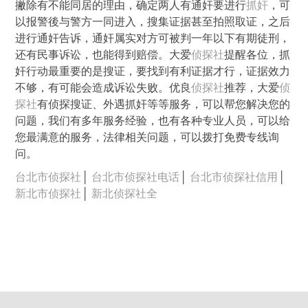
撇除有不能同居的理由，确定两人有通奸要进行
抓奸
，可
以报警後与警方一同进入，搜集证据甚至拍照取证，之后
进行通奸告诉，通奸属实对方可被判一年以下有期徒刑，
还有民事诉讼，也能得到赔偿。大爱
侦探社
提醒各位，抓
奸行动最重要的是搜证，要找到有利证据才行，证据效力
不够，有可能会造成诉讼失败。优良
侦探社
推荐，大爱
侦
探社
有侦探搜证、外遇抓奸等等服务，可以帮您解决您的
问题，我们有多年服务经验，也有各种专业人员，可以给
您最满意的服务，法律相关问题，可以拨打免费专线询
问。
台北市侦探社
│
台北市侦探社电话
│
台北市侦探社信用
│
新北市侦探社
│
新北侦探社全