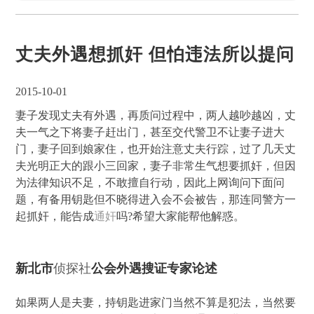
丈夫外遇想抓奸 但怕违法所以提问
2015-10-01
妻子发现丈夫有外遇，再质问过程中，两人越吵越凶，丈
夫一气之下将妻子赶出门，甚至交代警卫不让妻子进大
门，妻子回到娘家住，也开始注意丈夫行踪，过了几天丈
夫光明正大的跟小三回家，妻子非常生气想要抓奸，但因
为法律知识不足，不敢擅自行动，因此上网询问下面问
题，有备用钥匙但不晓得进入会不会被告，那连同警方一
起抓奸，能告成
通奸
吗?希望大家能帮他解惑。
新北市
侦探社
公会外遇搜证专家论述
如果两人是夫妻，持钥匙进家门当然不算是犯法，当然要