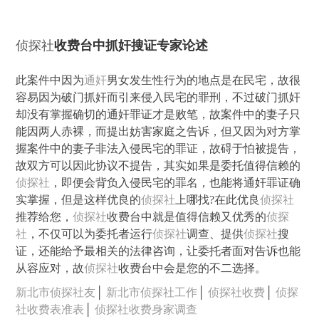
侦探社
收费台中抓奸搜证专家论述
此案件中因为
通奸
男女发生性行为的地点是在民宅，故很
容易因为破门抓奸而引来侵入民宅的罪刑，不过破门抓奸
却没有掌握确切的通奸罪证才是败笔，故案件中的妻子只
能因两人赤裸，而提出妨害家庭之告诉，但又因为对方掌
握案件中的妻子非法入侵民宅的罪证，故碍于怕被提告，
故双方可以因此协议不提告，其实如果是委托值得信赖的
侦探社
，即便会背负入侵民宅的罪名，也能将通奸罪证确
实掌握，但是这样优良的
侦探社
上哪找?在此优良
侦探社
推荐给您，
侦探社
收费台中就是值得信赖又优秀的
侦探
社
，不仅可以为委托者运行
侦探社
调查、提供
侦探社
搜
证，还能给予最相关的法律咨询，让委托者面对告诉也能
从容应对，故
侦探社
收费台中会是您的不二选择。
新北市侦探社友
│
新北市侦探社工作
│
侦探社收费
│
侦探
社收费表准表
│
侦探社收费身家调查