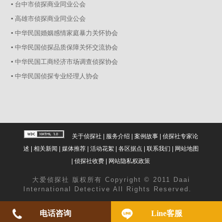
▪ 台中市侦探商业同业公会
▪ 高雄市侦探商业同业公会
▪ 中华民国婚姻感情家庭暴力关怀协会
▪ 中华民国侦探品质保障关怀交流协会
▪ 中华民国工商经济市场调查侦探协会
▪ 中华民国侦探专业经理人协会
关于侦探社
|
服务介绍
|
案例故事
|
侦探社专家论
述
|
相关新闻
|
媒体推荐
|
活动花絮
|
各区据点
|
联系我们
|
网站地图
|
侦探社收费
|
网站隐私权政策
大爱
侦探社
版权所有 Copyright © 2011 Daai
International Detective All Rights Reserved.
电话咨询
Line客服