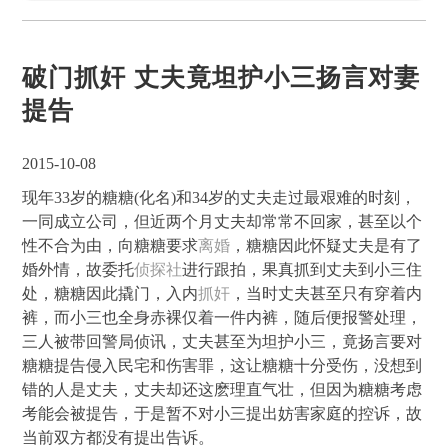
破门抓奸 丈夫竟坦护小三扬言对妻
提告
2015-10-08
现年33岁的糖糖(化名)和34岁的丈夫走过最艰难的时刻，
一同成立公司，但近两个月丈夫却常常不回家，甚至以个
性不合为由，向糖糖要求
离婚
，糖糖因此怀疑丈夫是有了
婚外情，故委托
侦探社
进行跟拍，果真抓到丈夫到小三住
处，糖糖因此撬门，入内
抓奸
，当时丈夫甚至只有穿着内
裤，而小三也全身赤裸仅着一件内裤，随后便报警处理，
三人被带回警局侦讯，丈夫甚至为坦护小三，竟扬言要对
糖糖提告侵入民宅和伤害罪，这让糖糖十分受伤，没想到
错的人是丈夫，丈夫却还这麽理直气壮，但因为糖糖考虑
考能会被提告，于是暂不对小三提出妨害家庭的控诉，故
当前双方都没有提出告诉。