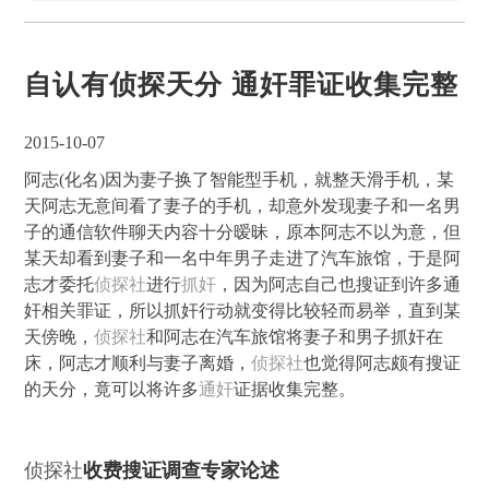
自认有侦探天分 通奸罪证收集完整
2015-10-07
阿志(化名)因为妻子换了智能型手机，就整天滑手机，某
天阿志无意间看了妻子的手机，却意外发现妻子和一名男
子的通信软件聊天内容十分暧昧，原本阿志不以为意，但
某天却看到妻子和一名中年男子走进了汽车旅馆，于是阿
志才委托
侦探社
进行
抓奸
，因为阿志自己也搜证到许多通
奸相关罪证，所以抓奸行动就变得比较轻而易举，直到某
天傍晚，
侦探社
和阿志在汽车旅馆将妻子和男子抓奸在
床，阿志才顺利与妻子离婚，
侦探社
也觉得阿志颇有搜证
的天分，竟可以将许多
通奸
证据收集完整。
侦探社
收费搜证调查专家论述