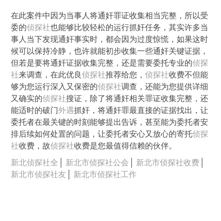
在此案件中因为当事人将通奸罪证收集相当完整，所以受
委的
侦探社
也能够比较轻松的运行抓奸任务，其实许多当
事人当下发现通奸事实时，都会因为过度惊慌，如果这时
候可以保持冷静，也许就能初步收集一些通奸关键证据，
但若是要将通奸证据收集完整，还是需要委托专业的
侦探
社
来调查，在此优良
侦探社
推荐给您，
侦探社
收费不但能
够为您运行深入又保密的
侦探社
调查，还能为您提供详细
又确实的
侦探社
搜证，除了将通奸相关罪证收集完整，还
能适时的破门
外遇
抓奸，将通奸罪最直接的证据找出，让
委托者在最关键的时刻能够提出告诉，甚至能为委托者安
排后续如何处置的问题，让委托者安心又放心的寄托
侦探
社
收费，故
侦探社
收费是您最值得信赖的伙伴。
新北侦探社全
│
新北市侦探社公会
│
新北市侦探社收费
│
新北市侦探社友
│
新北市侦探社工作