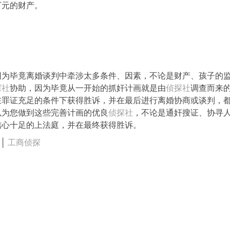
万元的财产。
因为毕竟离婚谈判中牵涉太多条件、因素，不论是财产、孩子的
探社
协助，因为毕竟从一开始的抓奸计画就是由
侦探社
调查而来
在罪证充足的条件下获得胜诉，并在最后进行离婚协商或谈判，
以为您做到这些完善计画的优良
侦探社
，不论是通奸搜证、协寻
信心十足的上法庭，并在最终获得胜诉。
探
│
工商侦探