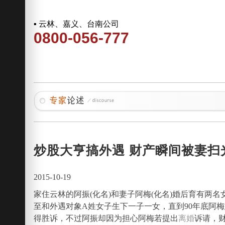
▪ 云林、嘉义、台南公司
0800-056-777
炒股大亨搞外遇 财产瞬间被妻扫
2015-10-19
家住云林的阿振(化名)和妻子阿梅(化名)婚后育有
至和外遇对象A姓女子生下一子一女，直到90年底阿
得胜诉，不过阿振却因为担心阿梅若提出
离婚
诉请，