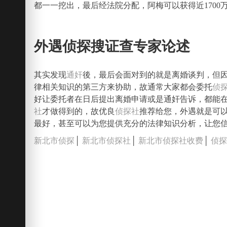
都一一挖出，最后经法院分配，阿梅可以获得近1700
外遇侦探搜证查专家论述
其实发现
通奸
後，最后会面对到的就是离婚谈判，但
律相关知识的第三方来协助，故通常大家都会委托
侦
好让委托者在日后提出离婚申请或是通奸告诉，都能
社
才做得到的，故优良
侦探社
推荐给您，外遇就是可
最好，甚至可以为您提供充分的法律知识分析，让您
新北市侦探
│
新北市侦探社
│
新北市侦探社收费
│
侦