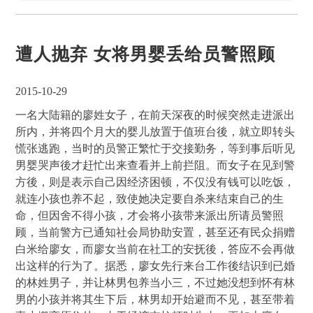
遭人抛弃 女将男婴丢给员警照顾
2015-10-29
一名大陆籍的廖姓女子，在前天深夜的时候突然走进派出
所内，并将四个月大的婴儿放置于值班台後，就立即转头
慌张逃跑，当时的员警正繁忙于交接勤务，等到事后听见
男婴哭声後才赶忙出来查看并上前拦阻。而女子在见到警
方後，则是表示自己因经济困顿，不仅没有钱可以吃饭，
就连小孩也养不起，致使她决定要自杀来结束自己的生
命，但因舍不得小孩，才会将小孩带来派出所请员警照
顾，当前警方已通知社会局协助安置，甚至还有民众捐赠
白米给廖女，而廖女当前在社工的安抚後，答应不会再做
出这样的行为了。据悉，廖女先行来台工作後结识到已婚
的林姓男子，并让林男包养当小三，不过她没想到怀有林
男的小孩并将其生下后，林男却开始避而不见，甚至带着