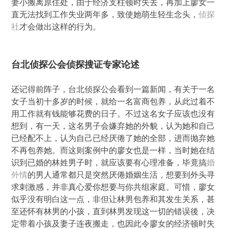
妻小搬离原住处，由于经济支柱顿时失去，再加上廖女一
直无法找到工作失业两年多，致使她萌生轻生念头，
侦探
社
才会做出这样的行为。
台北侦探公会侦探搜证专家论述
还记得前阵子，台北侦探公会看到一篇新闻，有关于一名
女子当初十多岁的时候，就给一名富商包养，从此过着不
用工作就有钱能够花费的日子。不过这名女子应该也没有
想到，有一天，这名男子会嫌弃她的外貌，认为她和自己
已经配不上，认为自己已经厌倦了她的全部，进而抛弃她
不再包养她。而这则案例中的廖女也是一样，当时她在结
识到已婚的林姓男子时，就应该要有心理准备，毕竟搞
婚
外情
的男人通常都只是突然厌倦婚姻生活，想要到外头寻
求刺激感，并非真心爱你想要与你共组家庭。可惜，廖女
似乎没有明白这一点，非但让林男包养和其发生关系，甚
至还怀有林男的小孩，直到林男发现这一切的错误後，决
定带着小孩及妻子连夜搬走，也因此令廖女的经济顿时失