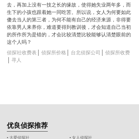
去，再加上没有一技之长的缘故，使得她失业两年多，而
生下的小孩也跟着她一同吃苦。所以说，女人为何要如此
傻去当人的第三者，为何不能有自己的经济来源，非得要
依靠男人来养你，难道要得到教训後，才会知道自己当初
的所作所为是错的，才会比较清楚比较能够认清楚眼前的
这个人吗？
侦探社收费表
│
侦探所价格
│
台北侦探公司
│
侦探所收费
│
寻人
优良侦探推荐
▪ 大爱侦探社
▪ 女人侦探社