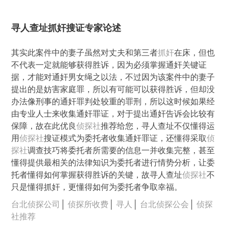
寻人查址抓奸搜证专家论述
其实此案件中的妻子虽然对丈夫和第三者
抓奸
在床，但也
不代表一定就能够获得胜诉，因为必须掌握通奸关键证
据，才能对通奸男女绳之以法，不过因为该案件中的妻子
提出的是妨害家庭罪，所以有可能可以获得胜诉，但却没
办法像刑事的通奸罪判处较重的罪刑，所以这时候如果经
由专业人士来收集通奸罪证，对于提出通奸告诉会比较有
保障，故在此优良
侦探社
推荐给您，寻人查址不仅懂得运
用
侦探社
搜证模式为委托者收集通奸罪证，还懂得采取
侦
探社
调查技巧将委托者所需要的信息一并收集完整，甚至
懂得提供最相关的法律知识为委托者进行情势分析，让委
托者懂得如何掌握获得胜诉的关键，故寻人查址
侦探社
不
只是懂得抓奸，更懂得如何为委托者争取幸福。
台北侦探公司
│
侦探所收费
│
寻人
│
台北侦探公会
│
侦探
社推荐