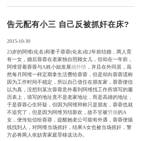
告元配有小三 自己反被抓奸在床?
2015-10-30
23岁的阿维(化名)和妻子蓉蓉(化名)在2年前结婚，两人育
有一女，婚后蓉蓉在老家独自照顾女儿，但却在一年前，
阿维背着蓉蓉与A姓小姐发展
婚外情
，并且在外同居，虽
然每月阿维一样定期拿生活费给蓉蓉，但是却向蓉蓉谎称
因为工作时间不稳定，所以自己借住在朋友家，蓉蓉便信
以为真，没想到某次蓉蓉意外看到阿维找工作所填写的履
历表上，填写的地址竟不是老家地址，而是高雄的地址，
于是蓉蓉心生怀疑，但因为阿维辩称只是朋友，蓉蓉也就
不追究了，但是因为阿维另结新欢，故不甘被
劈腿
的A
女，便传短信给蓉蓉，提醒她老公可能有外遇，蓉蓉便循
线找到人，对阿维当场抓奸，结果A女也被当场抓奸，警
方必将两人依妨害家庭罪移送法办。