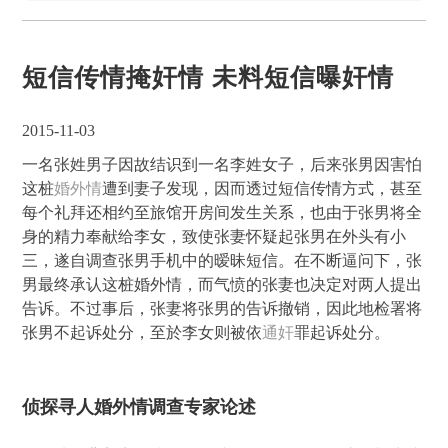
短信传情掩奸情 未料短信曝奸情
2015-11-03
一名张姓男子因故结识到一名李姓女子，后来张男因害怕
这桩
婚外情
遭到妻子发现，因而透过短信传情方式，甚至
每个礼拜还相约至旅馆开房间发生关系，也由于张男将全
身的精力奉献给李女，致使张妻怀疑起张男在外头有小
三，遂自调查张男手机中的暧昧短信。在不断逼问下，张
男最终承认这桩婚外情，而气愤的张妻也决定对两人提出
告诉。不过事后，张妻将张男的告诉撤销，因此地检署将
张男不起诉处分，至於李女则被依
通奸
罪起诉处分。
侦探寻人婚外情调查专家论述