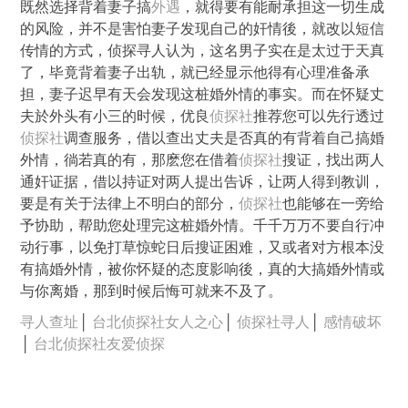
既然选择背着妻子搞
外遇
，就得要有能耐承担这一切生成
的风险，并不是害怕妻子发现自己的奸情後，就改以短信
传情的方式，侦探寻人认为，这名男子实在是太过于天真
了，毕竟背着妻子出轨，就已经显示他得有心理准备承
担，妻子迟早有天会发现这桩婚外情的事实。而在怀疑丈
夫於外头有小三的时候，优良
侦探社
推荐您可以先行透过
侦探社
调查服务，借以查出丈夫是否真的有背着自己搞婚
外情，徜若真的有，那麽您在借着
侦探社
搜证，找出两人
通奸证据，借以持证对两人提出告诉，让两人得到教训，
要是有关于法律上不明白的部分，
侦探社
也能够在一旁给
予协助，帮助您处理完这桩婚外情。千千万万不要自行冲
动行事，以免打草惊蛇日后搜证困难，又或者对方根本没
有搞婚外情，被你怀疑的态度影响後，真的大搞婚外情或
与你离婚，那到时候后悔可就来不及了。
寻人查址
│
台北侦探社女人之心
│
侦探社寻人
│
感情破坏
│
台北侦探社友爱侦探