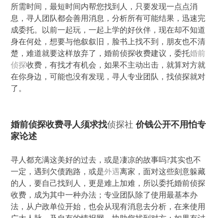
所需时间，最短时间内帮您找到人，只要发现一点点消
息，寻人团队都会善用消息，分析所有可能结果，迅速完
成委托。以前一起玩，一起上学的好伙伴，现在却不知道
身在何处，想要与他叙叙旧，脸书上找不到，朋友也不清
楚，难道就要这样放弃了，婚前侦探收费建议，委托
婚前
侦探
收费，有找才有机会，如果不主动出击，就算对方就
在你身边，可能也没有发现，寻人专业团队，找侦探就对
了。
婚前侦探收费寻人须求找
侦探社
价钱公开不用怕专
家论述
寻人都充满这美好的过去，或是凄凉的故事吗?其实也不
一定，遇到欠债跑路，或是
外遇
离家，面对这些刻意躲藏
的人，要自己找到人，更是难上加难，所以委托婚前侦探
收费，成为其中一种办法；专业团队除了使用最基本办
法，从户政单位开始，也会从现有消息去分析，在来使用