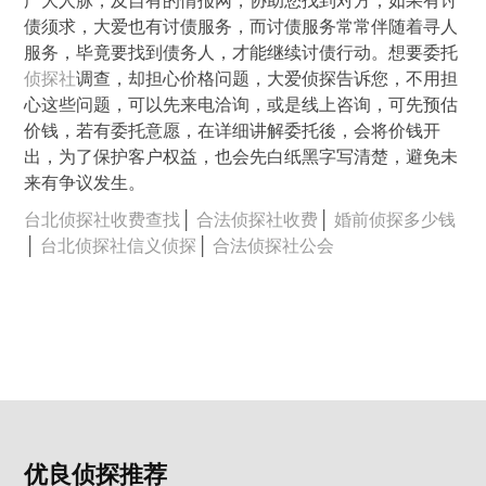
广大人脉，及自有的情报网，协助您找到对方；如果有讨
债须求，大爱也有讨债服务，而讨债服务常常伴随着寻人
服务，毕竟要找到债务人，才能继续讨债行动。想要委托
侦探社
调查，却担心价格问题，大爱侦探告诉您，不用担
心这些问题，可以先来电洽询，或是线上咨询，可先预估
价钱，若有委托意愿，在详细讲解委托後，会将价钱开
出，为了保护客户权益，也会先白纸黑字写清楚，避免未
来有争议发生。
台北侦探社收费查找
│
合法侦探社收费
│
婚前侦探多少钱
│
台北侦探社信义侦探
│
合法侦探社公会
优良侦探推荐