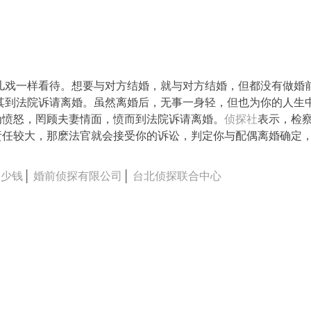
儿戏一样看待。想要与对方结婚，就与对方结婚，但都没有做婚
其到法院诉请离婚。虽然离婚后，无事一身轻，但也为你的人生
为愤怒，罔顾夫妻情面，愤而到法院诉请离婚。
侦探社
表示，检
责任较大，那麽法官就会接受你的诉讼，判定你与配偶离婚确定
多少钱
│
婚前侦探有限公司
│
台北侦探联合中心