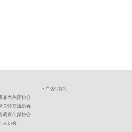
▪ 广达侦探社
家庭暴力关怀协会
保障关怀交流协会
市场调查侦探协会
理人协会