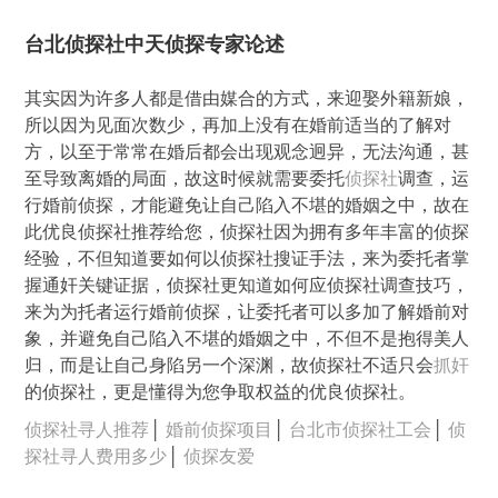
台北侦探社中天侦探专家论述
其实因为许多人都是借由媒合的方式，来迎娶外籍新娘，
所以因为见面次数少，再加上没有在婚前适当的了解对
方，以至于常常在婚后都会出现观念迥异，无法沟通，甚
至导致离婚的局面，故这时候就需要委托
侦探社
调查，运
行婚前侦探，才能避免让自己陷入不堪的婚姻之中，故在
此优良侦探社推荐给您，侦探社因为拥有多年丰富的侦探
经验，不但知道要如何以侦探社搜证手法，来为委托者掌
握通奸关键证据，侦探社更知道如何应侦探社调查技巧，
来为为托者运行婚前侦探，让委托者可以多加了解婚前对
象，并避免自己陷入不堪的婚姻之中，不但不是抱得美人
归，而是让自己身陷另一个深渊，故侦探社不适只会
抓奸
的侦探社，更是懂得为您争取权益的优良侦探社。
侦探社寻人推荐
│
婚前侦探项目
│
台北市侦探社工会
│
侦
探社寻人费用多少
│
侦探友爱