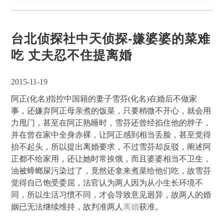
台北侦探社中天侦探-嫌婆婆的菜难
吃 丈夫忍不住提离婚
2015-11-19
阿正(化名)指控中国籍的妻子雪芬(化名)在婚后不做家
事，还嫌弃阿正母亲煮的饭菜，只要稍微不开心，就会用
力甩门，甚至在阿正熟睡时，雪芬还曾经掐住他的脖子，
并在曾在家中全身赤裸，让阿正感到相当丢脸，甚至觉得
抬不起头，所以提出离婚要求，不过雪芬却反驳，阐述阿
正都不给家用，还让她时常挨饿，而且婆婆相当不卫生，
油被蟑螂屎污染过了，竟然还拿来煮菜给他们吃，故雪芬
觉得自己饱受委屈，法官认为两人因为从小生长环境不
同，所以生活习惯不同，才会导致意见迥异，故两人的婚
姻已无法继续维持，故判准两人
离婚
获准。