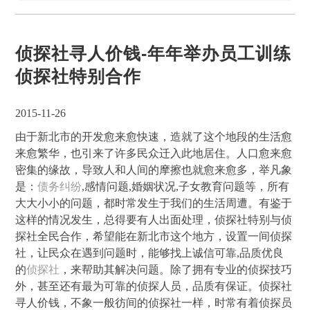
侦探社寻人价钱-年年举办员工训练
侦探社特别合作
2015-11-26
由于新北市的开发愈来愈快速，造就了这个地段的生活愈
来愈繁华，也引来了许多民众迁入此地居住。人口愈来愈
密集的缘故，导致人和人间的摩擦也就愈来愈多，举凡象
是：
债务纠纷
,感情问题,婚姻状况,子女教育问题等，所有
大大小小的问题，都时常发生于我们的生活周遭。有鉴于
这样的情况发生，总得要有人出面处理，侦探社特别与侦
探社全民合作，希望能在新北市这个地方，设置一间侦探
社，让民众在遇到问题时，能够找上诚信可靠,品质优良
的
侦探社
，来帮助其解决问题。除了拥有专业的侦探技巧
外，甚至还有最为可靠的侦探人员，品质有保证。侦探社
寻人价钱，不象一般彷间的侦探社一样，时常有着侦探员