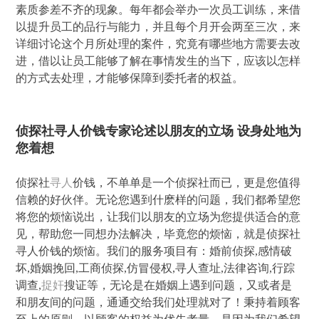
素质参差不齐的现象。每年都会举办一次员工训练，来借
以提升员工的品行与能力，并且每个月开会两至三次，来
详细讨论这个月所处理的案件，究竟有哪些地方需要去改
进，借以让员工能够了解在事情发生的当下，应该以怎样
的方式去处理，才能够保障到委托者的权益。
侦探社寻人价钱专家论述以朋友的立场 设身处地为
您着想
侦探社
寻人
价钱，不单单是一个侦探社而已，更是您值得
信赖的好伙伴。无论您遇到什麽样的问题，我们都希望您
将您的烦恼说出，让我们以朋友的立场为您提供适合的意
见，帮助您一同想办法解决，毕竟您的烦恼，就是侦探社
寻人价钱的烦恼。我们的服务项目有：婚前侦探,感情破
坏,婚姻挽回,工商侦探,仿冒侵权,寻人查址,法律咨询,行踪
调查,
捉奸
搜证等，无论是在婚姻上遇到问题，又或者是
和朋友间的问题，通通交给我们处理就对了！秉持着顾客