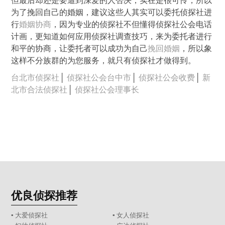
但最后却还是要遭到深爱的人否决，实在是很可怜，所以
为了挽回自己的婚姻，建议这些人其实可以委托侦探社进
行
婚姻协商
，因为专业的侦探社不但懂得侦探社公会电话
计画，更知道如何应用侦探社调查技巧，来为委托者进行
和平的协商，让委托者可以成功为自己
挽回婚姻
，所以象
这样不分族群的为您服务，就只有侦探社才做得到。
台北市侦探社
│
侦探社公会台中市
│
侦探社公会收费
│
新
北市合法侦探社
│
侦探社公会理事长
优良侦探推荐
▪ 大爱侦探社
▪ 女人侦探社