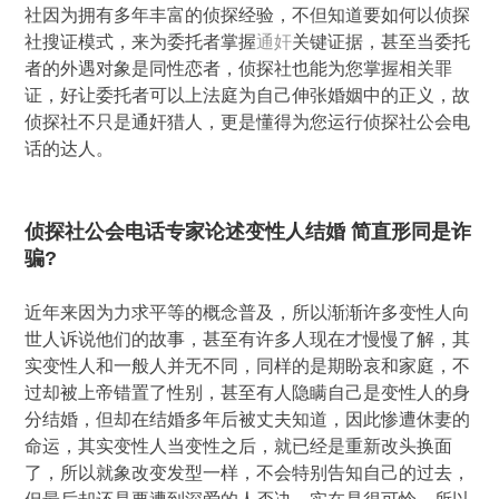
社因为拥有多年丰富的侦探经验，不但知道要如何以侦探
社搜证模式，来为委托者掌握
通奸
关键证据，甚至当委托
者的外遇对象是同性恋者，侦探社也能为您掌握相关罪
证，好让委托者可以上法庭为自己伸张婚姻中的正义，故
侦探社不只是通奸猎人，更是懂得为您运行侦探社公会电
话的达人。
侦探社公会电话专家论述变性人结婚 简直形同是诈
骗?
近年来因为力求平等的概念普及，所以渐渐许多变性人向
世人诉说他们的故事，甚至有许多人现在才慢慢了解，其
实变性人和一般人并无不同，同样的是期盼哀和家庭，不
过却被上帝错置了性别，甚至有人隐瞒自己是变性人的身
分结婚，但却在结婚多年后被丈夫知道，因此惨遭休妻的
命运，其实变性人当变性之后，就已经是重新改头换面
了，所以就象改变发型一样，不会特别告知自己的过去，