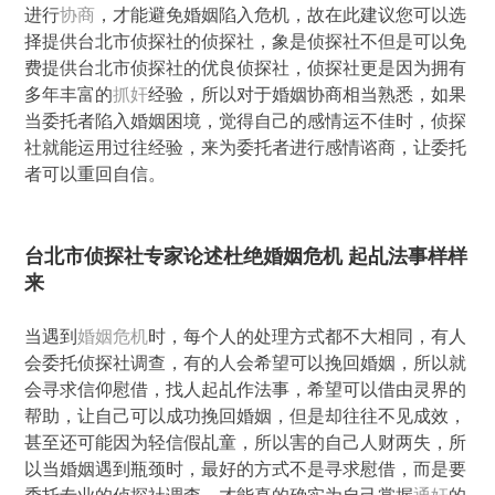
进行
协商
，才能避免婚姻陷入危机，故在此建议您可以选
择提供台北市侦探社的侦探社，象是侦探社不但是可以免
费提供台北市侦探社的优良侦探社，侦探社更是因为拥有
多年丰富的
抓奸
经验，所以对于婚姻协商相当熟悉，如果
当委托者陷入婚姻困境，觉得自己的感情运不佳时，侦探
社就能运用过往经验，来为委托者进行感情谘商，让委托
者可以重回自信。
台北市侦探社专家论述杜绝婚姻危机 起乩法事样样
来
当遇到
婚姻危机
时，每个人的处理方式都不大相同，有人
会委托侦探社调查，有的人会希望可以挽回婚姻，所以就
会寻求信仰慰借，找人起乩作法事，希望可以借由灵界的
帮助，让自己可以成功挽回婚姻，但是却往往不见成效，
甚至还可能因为轻信假乩童，所以害的自己人财两失，所
以当婚姻遇到瓶颈时，最好的方式不是寻求慰借，而是要