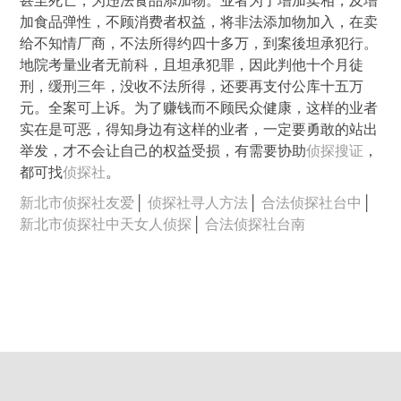
甚至死亡，为违法食品添加物。业者为了增加卖相，及增
加食品弹性，不顾消费者权益，将非法添加物加入，在卖
给不知情厂商，不法所得约四十多万，到案後坦承犯行。
地院考量业者无前科，且坦承犯罪，因此判他十个月徒
刑，缓刑三年，没收不法所得，还要再支付公库十五万
元。全案可上诉。为了赚钱而不顾民众健康，这样的业者
实在是可恶，得知身边有这样的业者，一定要勇敢的站出
举发，才不会让自己的权益受损，有需要协助
侦探搜证
，
都可找
侦探社
。
新北市侦探社友爱
│
侦探社寻人方法
│
合法侦探社台中
│
新北市侦探社中天女人侦探
│
合法侦探社台南