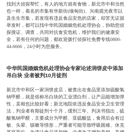
找到大侦探帮忙，有人的地方就有食物，新北市中和当然
也一样，着名的市集有华新街(缅甸街)、兴南观光夜市以
及生生市集，若发现有违反食品安危的店家，却苦无证据
举发时，都可以找中华民国婚姻危机处理协会，协助您侦
探搜证、调查，共同对抗食安危机，维护我们的健康安
全，若有任何的问题，都欢迎拨打侦探社免费专线0800-
44-6666，24小时为您服务。
中华民国婚姻危机处理协会专家论述润饼皮中添加
吊白块 业者被判10月徒刑
新北市中和区一家润饼皮店，被查出在食品里添加硫酸氢
钠甲醛，就是俗称吊白块的工业漂白剂，让产品能增加弹
性，卖相也比较好看；新北地院依违反食品安全卫生管理
法，判业者有期徒刑十个月，缓刑三年。判决书指出，硫
酸氢钠甲醛，主要成分为甲醛、亚硫酸盐，食用后会有过
敏、头晕、咳嗽等情形，严重者可能导致呼吸困难、休克