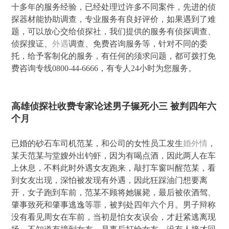
十多年的服务经验，已经处理过许多不同案件，先进的侦
探器材能协助调查，专业服务有良好评价，如果遇到了难
题，可以放心交给侦探社，我们提供的服务有侦探调查、
侦探搜证、
外遇
调查、免费咨询服务等，针对不同的委
托，给予客制化的服务，有任何的须求问题，都可拨打免
费咨询专线0800-44-6666，有专人24小时为您服务。
高雄侦探社收费专家论述男子辗死小三 被判四年六
个月
已婚的砂石车司机范某，和公司的女性员工发生
婚外情
，
某天范某与堂嫂外出钓虾，因为有喝点酒，因此两人在车
上休息，不料此时外遇女友跑来，敲打车窗叫醒范某，看
到女友出现，深怕被发现有外遇，因此狂踩油门想要离
开，女子跑到车前，范某不顾将她辗毙，最后被依酒驾、
肇事致死和肇事逃逸等罪，被判处四年六个月。男子辩称
没有看见周女在车前，当初是怕女友误会，才赶紧逃离现