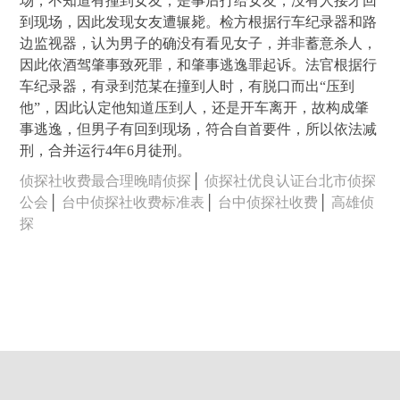
场，不知道有撞到女友，是事后打给女友，没有人接才回
到现场，因此发现女友遭辗毙。检方根据行车纪录器和路
边监视器，认为男子的确没有看见女子，并非蓄意杀人，
因此依酒驾肇事致死罪，和肇事逃逸罪起诉。法官根据行
车纪录器，有录到范某在撞到人时，有脱口而出“压到
他”，因此认定他知道压到人，还是开车离开，故构成肇
事逃逸，但男子有回到现场，符合自首要件，所以依法减
刑，合并运行4年6月徒刑。
侦探社收费最合理晚晴侦探
│
侦探社优良认证台北市侦探
公会
│
台中侦探社收费标准表
│
台中侦探社收费
│
高雄侦
探