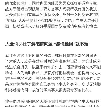
的优良
侦探社
，同时也因为经常为民众抓奸的调查专家，
故对于婚姻出现破绽，双方当事人想要积极修复的状况，
大爱
侦探社
拥有丰富的协助经验，故对于女性想要将“感
情挽回”大爱
侦探社
不仅能够理解，更能为当事人展开计
画，协助当事人了解分手原因争取在感情中应有的地位。
大爱
侦探社
了解感情问题 “感情挽回”就不难
感情有时候没有所谓的对错，纯粹只是在不对的时间遇上
了对的人，或是在对的时间没有准备好自己，才会让缘分
错过机会流失，以至于有许多失去一段恋情都会久久不能
释怀，因为当时自己并没有好好把握机会，使得自己失去
难得一见的对象，等到分开後才想到要将“
感情挽回
”，结
果这时候往往会因为自己身为当事人的身分，所以无法顺
利将感情挽回，故这时候当事人很需要专家的协助。
擅长协调感情问题的大爱
侦探社
就是能帮助当事人顺利将