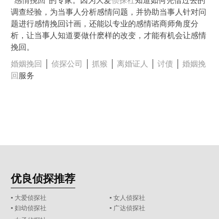
“
感情挽回
”的专家。因为大爱
侦探社
知道如何凭借过去的
调查经验，为当事人分析感情问题，并协助当事人针对问
题进行感情挽回计画，还能以专业的感情谘商师角度分
析，让当事人知道要做什麽样的改变，才能有机会让感情
挽回。
婚姻挽回
│
侦探公司
│
抓猴
│
离婚证人
│
讨债
│
婚姻挽
回
服务
优良侦探推荐
▪ 大爱侦探社
▪ 女人侦探社
▪ 妇幼侦探社
▪ 广达侦探社