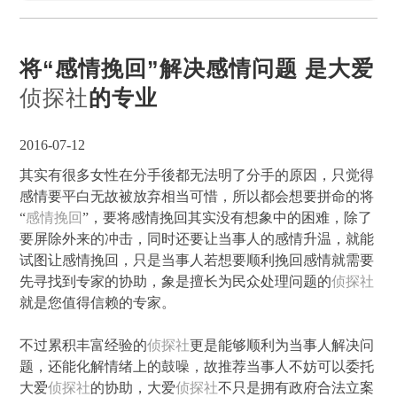
将“感情挽回”解决感情问题 是大爱
侦探社
的专业
2016-07-12
其实有很多女性在分手後都无法明了分手的原因，只觉得
感情要平白无故被放弃相当可惜，所以都会想要拼命的将
“
感情挽回
”，要将感情挽回其实没有想象中的困难，除了
要屏除外来的冲击，同时还要让当事人的感情升温，就能
试图让感情挽回，只是当事人若想要顺利挽回感情就需要
先寻找到专家的协助，象是擅长为民众处理问题的
侦探社
就是您值得信赖的专家。
不过累积丰富经验的
侦探社
更是能够顺利为当事人解决问
题，还能化解情绪上的鼓噪，故推荐当事人不妨可以委托
大爱
侦探社
的协助，大爱
侦探社
不只是拥有政府合法立案