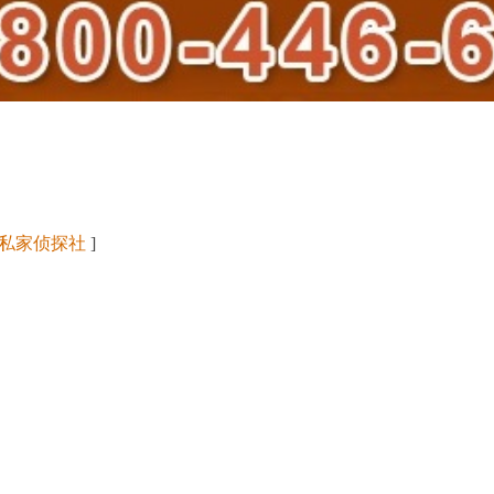
私家侦探社
]