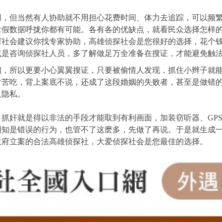
用，但当然有人协助就不用担心花费时间、体力去追踪，可以频
拿假数据呼拢你都有可能。各有各的优缺点，就看民众选择怎样
探社会建议你找专家协助，高雄侦探社会是您很好的选择，花个
或是咨询侦探社人员，多了解做足万全准备在搜证，才能避免触
姻，所以更要小心翼翼搜证，只要被偷情人发现，抓住小辫子就
讨苦吃，背上案底不说，还成了这段婚姻的失败者，甚至是做错
人隐私。
抓奸就是得以非法的手段才能取到有利画面，加装窃听器、GP
明知是错误的行为，也管不了这麽多，先做了再说。于是就生成
政府立案的合法高雄侦探社，大爱侦探社会是您最佳的选择。