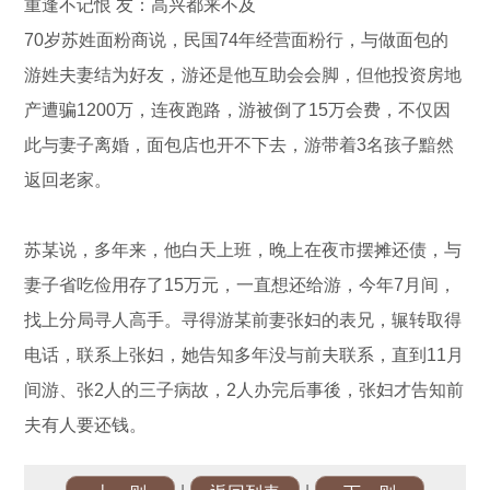
重逢不记恨 友：高兴都来不及
70岁苏姓面粉商说，民国74年经营面粉行，与做面包的
游姓夫妻结为好友，游还是他互助会会脚，但他投资房地
产遭骗1200万，连夜跑路，游被倒了15万会费，不仅因
此与妻子离婚，面包店也开不下去，游带着3名孩子黯然
返回老家。
苏某说，多年来，他白天上班，晚上在夜市摆摊还债，与
妻子省吃俭用存了15万元，一直想还给游，今年7月间，
找上分局寻人高手。寻得游某前妻张妇的表兄，辗转取得
电话，联系上张妇，她告知多年没与前夫联系，直到11月
间游、张2人的三子病故，2人办完后事後，张妇才告知前
夫有人要还钱。