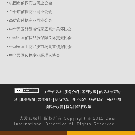
▪ 桃园市侦探商业同业公会
▪ 台中市侦探商业同业公会
▪ 高雄市侦探商业同业公会
▪ 中华民国婚姻感情家庭暴力关怀协会
▪ 中华民国侦探品质保障关怀交流协会
▪ 中华民国工商经济市场调查侦探协会
▪ 中华民国侦探专业经理人协会
关于侦探社
|
服务介绍
|
案例故事
|
侦探社专家论
述
|
相关新闻
|
媒体推荐
|
活动花絮
|
各区据点
|
联系我们
|
网站地图
|
侦探社收费
|
网站隐私权政策
大爱
侦探社
版权所有 Copyright © 2011 Daai
International Detective All Rights Reserved.