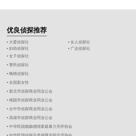
优良侦探推荐
▪ 大爱侦探社
▪ 女人侦探社
▪ 妇幼侦探社
▪ 广达侦探社
▪ 女子侦探社
▪ 警民侦探社
▪ 晚晴侦探社
▪ 全国新女性
▪ 新北市侦探商业同业公会
▪ 桃园市侦探商业同业公会
▪ 台中市侦探商业同业公会
▪ 高雄市侦探商业同业公会
▪ 中华民国婚姻感情家庭暴力关怀协会
▪ 中华民国侦探品质保障关怀交流协会