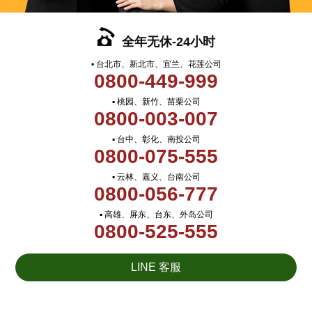
全年无休-24小时
▪ 台北市、新北市、宜兰、花莲公司
0800-449-999
▪ 桃园、新竹、苗栗公司
0800-003-007
▪ 台中、彰化、南投公司
0800-075-555
▪ 云林、嘉义、台南公司
0800-056-777
▪ 高雄、屏东、台东、外岛公司
0800-525-555
LINE 客服