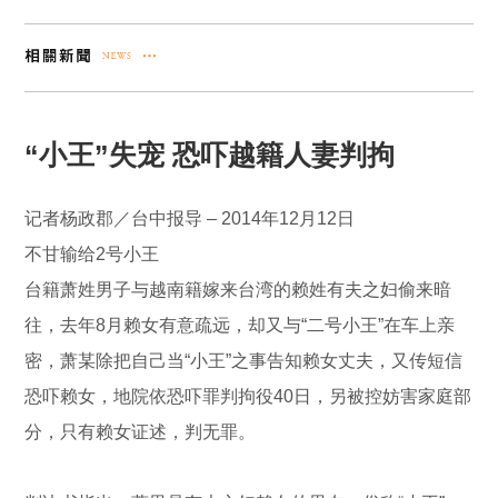
“小王”失宠 恐吓越籍人妻判拘
记者杨政郡／台中报导 – 2014年12月12日
不甘输给2号小王
台籍萧姓男子与越南籍嫁来台湾的赖姓有夫之妇偷来暗
往，去年8月赖女有意疏远，却又与“二号小王”在车上亲
密，萧某除把自己当“小王”之事告知赖女丈夫，又传短信
恐吓赖女，地院依恐吓罪判拘役40日，另被控妨害家庭部
分，只有赖女证述，判无罪。