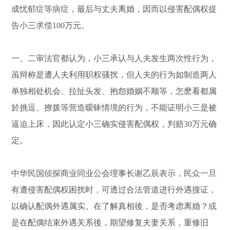
成忧郁症等病症，最后与丈夫离婚，因而以侵害配偶权提
告小三求偿100万元。
一、二审法官都认为，小三承认与人夫发生两次性行为，
虽辩称是遭人夫利用职权骚扰，但人夫的行为如制造两人
单独相处机会、拉扯头发、抱怨婚姻不顺等，怎麽看都属
於挑逗、撩拨等营造暧昧情境的行为，不能证明小三是被
逼迫上床，因此认定小三确实侵害配偶权，判赔30万元确
定。
中华民国侦探商业同业公会理事长谢乙辰表示，民众一旦
有遭侵害配偶权困扰时，可透过合法管道进行外遇搜证，
以确认配偶外遇属实。在了解真相後，是否考虑离婚？或
是在配偶结束外遇关系後，期望修复夫妻关系，重修旧