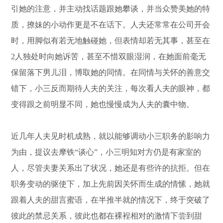
引她的注意，并主动找话题跟她攀谈，并当众赞美她的特
质，撩妹的小动作更是不在话下。人夫还常常在公司开会
时，用脚似有若无地触碰她，但表情却若无其事，甚至在
2人独处时向她诉苦，甚至不惜双眼湿润，在她面前毫无
保留落下男儿泪，博取她的同情。在同情与关怀的善意交
错下，小三反而期待人夫的关注，每次看人夫的眼神，都
变得跟之前明显不同，她也慢慢成为人夫的囊中物。
近几年人夫见时机成熟，就以能够调动小三职务的影响力
为由，提议去摩铁“谈心”，小三明知对方仍是有家室的
人，尽管夫妻关系出了状况，她还是有些许的抗拒。但在
职务变动的驱使下，加上先前因关怀而生成的情愫，她就
跟着人夫的甜言蜜语，在半推半就的情况下，终于突破了
彼此的禁忌关系，彼此也都在裸裎相对的激情下尝到甜