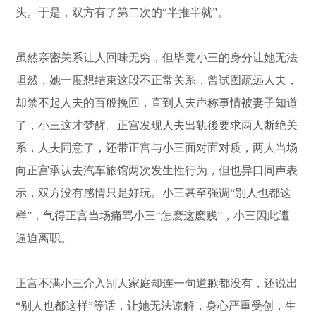
头。于是，双方有了第二次的“半推半就”。
虽然亲密关系让人回味无穷，但毕竟小三的身分让她无法
坦然，她一度想结束这段不正常关系，曾试图疏远人夫，
却禁不起人夫的百般挽回，直到人夫声称事情被妻子知道
了，小三这才梦醒。正宫发现人夫出轨後要求两人断绝关
系，人夫同意了，还带正宫与小三面对面对质，两人当场
向正宫承认去汽车旅馆两次发生性行为，但也异口同声表
示，双方没有感情只是好玩。小三甚至强调“别人也都这
样”，气得正宫当场痛骂小三“怎麽这麽贱”，小三因此遭
逼迫离职。
正宫不满小三介入别人家庭却连一句道歉都没有，还说出
“别人也都这样”等话，让她无法谅解，身心严重受创，生