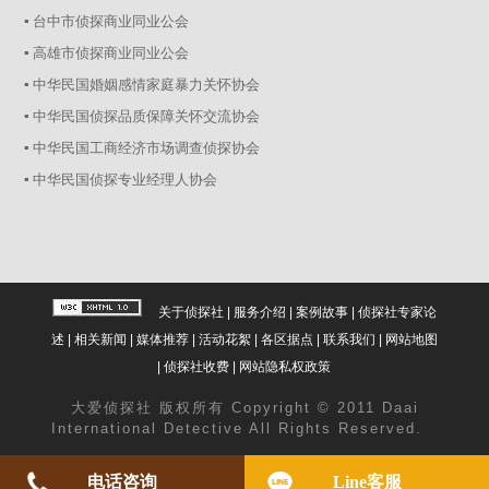
▪ 台中市侦探商业同业公会
▪ 高雄市侦探商业同业公会
▪ 中华民国婚姻感情家庭暴力关怀协会
▪ 中华民国侦探品质保障关怀交流协会
▪ 中华民国工商经济市场调查侦探协会
▪ 中华民国侦探专业经理人协会
关于侦探社
|
服务介绍
|
案例故事
|
侦探社专家论
述
|
相关新闻
|
媒体推荐
|
活动花絮
|
各区据点
|
联系我们
|
网站地图
|
侦探社收费
|
网站隐私权政策
大爱
侦探社
版权所有 Copyright © 2011 Daai
International Detective All Rights Reserved.
电话咨询
Line客服