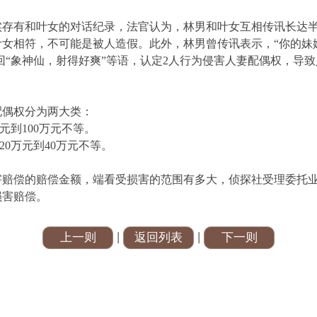
实存有和叶女的对话纪录，法官认为，林男和叶女互相传讯长达
女相符，不可能是被人造假。此外，林男曾传讯表示，“你的妹妹
回“象神仙，射得好爽”等语，认定2人行为侵害人妻配偶权，导
配偶权分为两大类：
元到100万元不等。
0万元到40万元不等。
害赔偿的赔偿金额，端看受损害的范围有多大，侦探社受理委托
损害赔偿。
|
|
上一则
返回列表
下一则