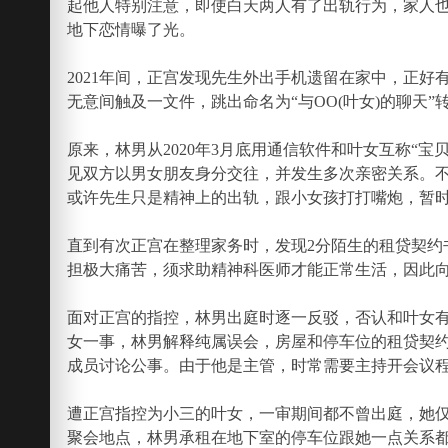
起他人特别注意，即使白天两人有了出轨行为，家人
地下恋情曝了光。
2021年间，正宫发现先生外出手机遗留在家中，正
无意间触及一文件，跳出命名为“与OO(叶女)的聊天
原来，林男从2020年3月底用通信软件和叶女互称“宝
见双方以男女朋友身分交往，并发生多次亲密关系。
或许先生只是精神上的出轨，跟小女孩打打嘴炮，暂
直到有次正宫在整理家务时，发现2分陌生的租贷契约书
担极大痛苦，须求助精神科医师才能正常生活，因此向2
面对正宫的指控，林男出庭时逐一反驳，否认和叶女
女一事，林男解释纯属误会，房屋和停车位的租贷契
成员讨论公事。由于他是主管，时常需要主持开会议
遭正宫指控为小三的叶女，一审期间都不曾出庭，她
聚会地点，林男承租在地下室的停车位跟她一点关系