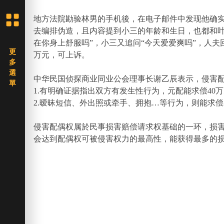
地方法院勘验林男的手机後，在电子邮件中发现他确
去编排伪造，且内容提到小三的年龄和生日，也都和叶
在你身上舒服吗”，小三又追问“今天爱爱爽吗”，人夫
万元，可上诉。
中华民国侦探商业同业公会理事长谢乙辰表示，侵害
1.有明确证据指出双方有发生性行为，元配能求偿40万
2.暧昧短信、外出照或牵手、拥抱…等行为，则能求偿2
侵害配偶权属於民事损害赔偿请求权基础的一环，损
会达到配偶权可被侵害权力的最高性，能获得最多的