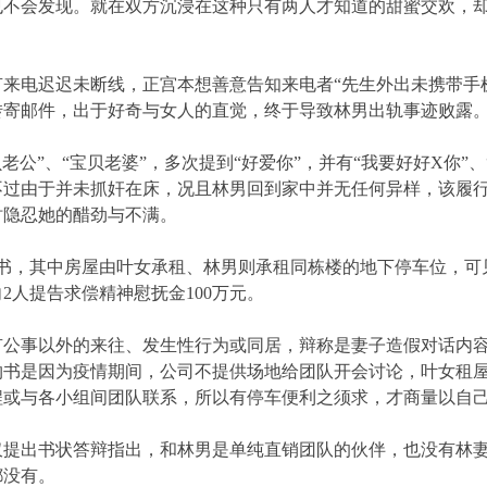
也不会发现。就在双方沉浸在这种只有两人才知道的甜蜜交欢，
好有来电迟迟未断线，正宫本想善意告知来电者“先生外出未携带
”转寄邮件，出于好奇与女人的直觉，终于导致林男出轨事迹败露
贝老公”、“宝贝老婆”，多次提到“好爱你”，并有“我要好好X你”
不过由于并未抓奸在床，况且林男回到家中并无任何异样，该履
时隐忍她的醋劲与不满。
，其中房屋由叶女承租、林男则承租同栋楼的地下停车位，可见2
人提告求偿精神慰抚金100万元。
有公事以外的来往、发生性行为或同居，辩称是妻子造假对话内
约书是因为疫情期间，公司不提供场地给团队开会讨论，叶女租
程或与各小组间团队联系，所以有停车便利之须求，才商量以自
仅提出书状答辩指出，和林男是单纯直销团队的伙伴，也没有林
都没有。