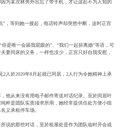
却因为某次林男外出忘了带手机，才让这起不为人知的
手机”，等到她一接起，电话铃声却突然中断，这时正宫
。
、“你是唯一会舔我屁眼的”、“我们一起拚离婚”等语，可
行夫妻同床的义务，一样也没少，正宫只好自我安慰，
人於2020年8月起就已同居，2人行为令她精神上承
容，他从来没有用电子邮件寄送对话纪录。至於同居叶
屋纯粹是团队实质须求所用，她经常提供住处方便小组
己名义承租停车场。
妻所说的那些对话，至於租屋处是作为团队临时开会或