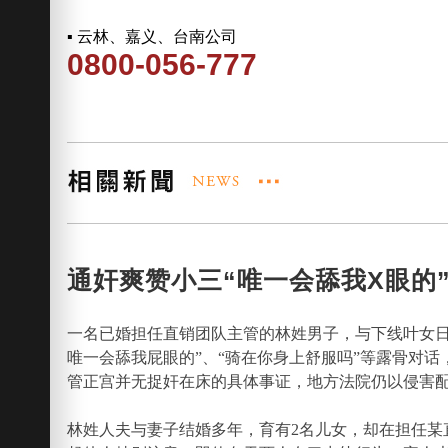
▪ 云林、嘉义、台南公司
0800-056-777
通奸爽赞小三“唯一会舔我X眼的”
一名已婚担任直销团队主管的林姓男子，与下线叶女日
唯一会舔我屁眼的”、“骑在你身上舒服吗”等露骨对话
管正宫并无捉奸在床的具体事证，地方法院仍以侵害配
林姓人夫与妻子结婚多年，育有2名儿女，却在担任