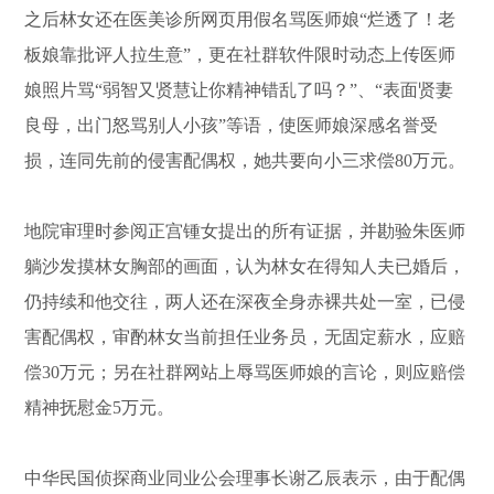
之后林女还在医美诊所网页用假名骂医师娘“烂透了！老
板娘靠批评人拉生意”，更在社群软件限时动态上传医师
娘照片骂“弱智又贤慧让你精神错乱了吗？”、“表面贤妻
良母，出门怒骂别人小孩”等语，使医师娘深感名誉受
损，连同先前的侵害配偶权，她共要向小三求偿80万元。
地院审理时参阅正宫锺女提出的所有证据，并勘验朱医师
躺沙发摸林女胸部的画面，认为林女在得知人夫已婚后，
仍持续和他交往，两人还在深夜全身赤裸共处一室，已侵
害配偶权，审酌林女当前担任业务员，无固定薪水，应赔
偿30万元；另在社群网站上辱骂医师娘的言论，则应赔偿
精神抚慰金5万元。
中华民国侦探商业同业公会理事长谢乙辰表示，由于配偶