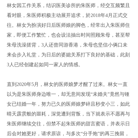
林女因工作关系，结识医美诊所的朱医师，经交互频繁且
看对眼，朱医师积极主动展开追求，於2018年4月正式交
往。林女为扮演好日后医师娘的脚色，经常出入朱医师住
家，即便工作繁忙，也会设法抽出时间照顾朱母，甚至帮
朱母洗澡搓背，3人还曾同游香港，朱母也坚信小俩口未
来会步入礼堂，为日后的婆媳关系打下良好的基础，此刻
3人已经创建起如同一家人的情感。
直到2020年5月，林女的医师娘梦才醒了过来。林女一直
以为是朱医师身边唯一，却无意间发现“未婚夫”竟然与锺
女已结婚一年，努力已久的医师娘梦碎且秒变小三，如此
晴天霹雳般的噩耗，深觉遭到背叛，当下就表示不愿再与
朱医师继续交往，但禁不起朱医师的甜言蜜语，并表示日
后会对她更好，请求原谅，与多次“分手炮”的再三挽留，