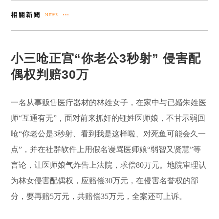
小三呛正宫“你老公3秒射” 侵害配
偶权判赔30万
一名从事贩售医疔器材的林姓女子，在家中与已婚朱姓医
师“互通有无”，面对前来抓奸的锺姓医师娘，不甘示弱回
呛“你老公是3秒射、看到我是这样啦、对死鱼可能会久一
点”，并在社群软件上用假名谩骂医师娘“弱智又贤慧”等
言论，让医师娘气炸告上法院，求偿80万元。地院审理认
为林女侵害配偶权，应赔偿30万元，在侵害名誉权的部
分，要再赔5万元，共赔偿35万元，全案还可上诉。