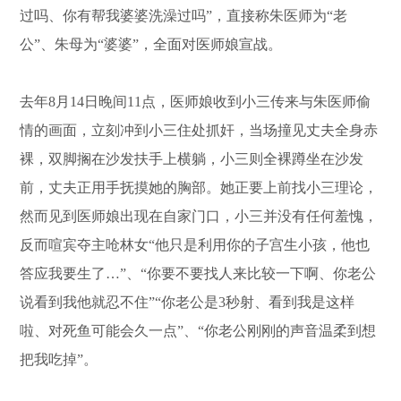
过吗、你有帮我婆婆洗澡过吗”，直接称朱医师为“老
公”、朱母为“婆婆”，全面对医师娘宣战。
去年8月14日晚间11点，医师娘收到小三传来与朱医师偷
情的画面，立刻冲到小三住处抓奸，当场撞见丈夫全身赤
裸，双脚搁在沙发扶手上横躺，小三则全裸蹲坐在沙发
前，丈夫正用手抚摸她的胸部。她正要上前找小三理论，
然而见到医师娘出现在自家门口，小三并没有任何羞愧，
反而喧宾夺主呛林女“他只是利用你的子宫生小孩，他也
答应我要生了…”、“你要不要找人来比较一下啊、你老公
说看到我他就忍不住”“你老公是3秒射、看到我是这样
啦、对死鱼可能会久一点”、“你老公刚刚的声音温柔到想
把我吃掉”。