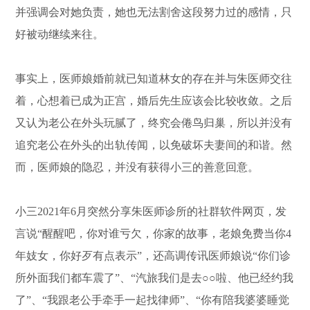
并强调会对她负责，她也无法割舍这段努力过的感情，只
好被动继续来往。
事实上，医师娘婚前就已知道林女的存在并与朱医师交往
着，心想着已成为正宫，婚后先生应该会比较收敛。之后
又认为老公在外头玩腻了，终究会倦鸟归巢，所以并没有
追究老公在外头的出轨传闻，以免破坏夫妻间的和谐。然
而，医师娘的隐忍，并没有获得小三的善意回意。
小三2021年6月突然分享朱医师诊所的社群软件网页，发
言说“醒醒吧，你对谁亏欠，你家的故事，老娘免费当你4
年妓女，你好歹有点表示”，还高调传讯医师娘说“你们诊
所外面我们都车震了”、“汽旅我们是去○○啦、他已经约我
了”、“我跟老公手牵手一起找律师”、“你有陪我婆婆睡觉