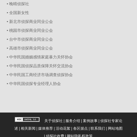
▪ 晚晴侦探社
▪ 全国新女性
▪ 新北市侦探商业同业公会
▪ 桃园市侦探商业同业公会
▪ 台中市侦探商业同业公会
▪ 高雄市侦探商业同业公会
▪ 中华民国婚姻感情家庭暴力关怀协会
▪ 中华民国侦探品质保障关怀交流协会
▪ 中华民国工商经济市场调查侦探协会
▪ 中华民国侦探专业经理人协会
关于侦探社
|
服务介绍
|
案例故事
|
侦探社专家论
述
|
相关新闻
|
媒体推荐
|
活动花絮
|
各区据点
|
联系我们
|
网站地图
|
侦探社收费
|
网站隐私权政策