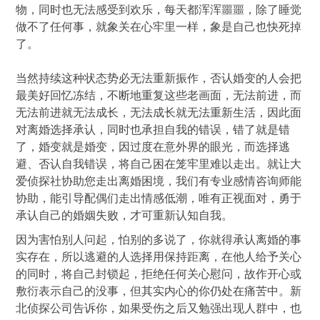
物，同时也无法感受到欢乐，每天都浑浑噩噩，除了睡觉
做不了任何事，就象关在心牢里一样，象是自己也快死掉
了。
当然持续这种状态势必无法重新振作，否认婚变的人会把
最美好回忆冻结，不断地重复这些老画面，无法前进，而
无法前进就无法成长，无法成长就无法重新生活，因此面
对离婚选择承认，同时也承担自我的错误，错了就是错
了，婚变就是婚变，因过度在意外界的眼光，而选择逃
避、否认自我错误，将自己困在笼牢里难以走出。就让大
爱侦探社协助您走出离婚困境，我们有专业感情咨询师能
协助，能引导配偶们走出情感低潮，唯有正视面对，勇于
承认自己的婚姻失败，才可重新认知自我。
因为害怕别人问起，怕别的多说了，你就得承认离婚的事
实存在，所以逃避的人选择用保持距离，在他人给予关心
的同时，将自己封锁起，拒绝任何关心慰问，故作开心或
敷衍表示自己的没事，但其实内心的你仍处在痛苦中。新
北侦探公司告诉你，如果受伤之后又勉强出现人群中，也