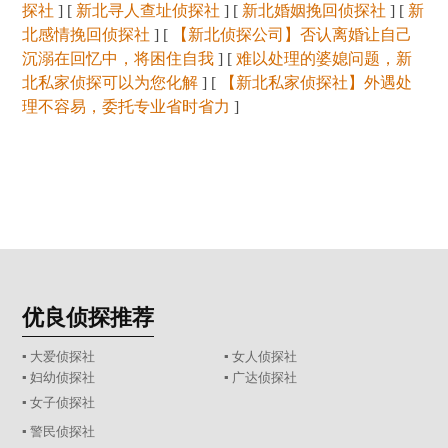
探社
] [
新北寻人查址侦探社
] [
新北婚姻挽回侦探社
] [
新
北感情挽回侦探社
] [
【新北侦探公司】否认离婚让自己
沉溺在回忆中，将困住自我
] [
难以处理的婆媳问题，新
北私家侦探可以为您化解
] [
【新北私家侦探社】外遇处
理不容易，委托专业省时省力
]
优良侦探推荐
▪ 大爱侦探社
▪ 女人侦探社
▪ 妇幼侦探社
▪ 广达侦探社
▪ 女子侦探社
▪ 警民侦探社