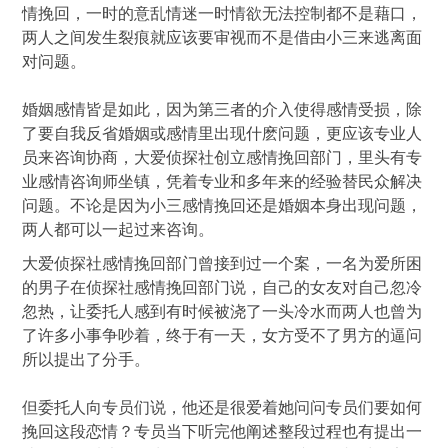
情挽回，一时的意乱情迷一时情欲无法控制都不是藉口，
两人之间发生裂痕就应该要审视而不是借由小三来逃离面
对问题。
婚姻感情皆是如此，因为第三者的介入使得感情受损，除
了要自我反省婚姻或感情里出现什麽问题，更应该专业人
员来咨询协商，大爱侦探社创立感情挽回部门，里头有专
业感情咨询师坐镇，凭着专业和多年来的经验替民众解决
问题。不论是因为小三感情挽回还是婚姻本身出现问题，
两人都可以一起过来咨询。
大爱侦探社感情挽回部门曾接到过一个案，一名为爱所困
的男子在侦探社感情挽回部门说，自己的女友对自己忽冷
忽热，让委托人感到有时候被浇了一头冷水而两人也曾为
了许多小事争吵着，终于有一天，女方受不了男方的逼问
所以提出了分手。
但委托人向专员们说，他还是很爱着她问问专员们要如何
挽回这段恋情？专员当下听完他阐述整段过程也有提出一