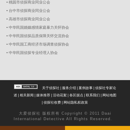
▪ 桃园市侦探商业同业公会
▪ 台中市侦探商业同业公会
▪ 高雄市侦探商业同业公会
▪ 中华民国婚姻感情家庭暴力关怀协会
▪ 中华民国侦探品质保障关怀交流协会
▪ 中华民国工商经济市场调查侦探协会
▪ 中华民国侦探专业经理人协会
关于侦探社
|
服务介绍
|
案例故事
|
侦探社专家论
述
|
相关新闻
|
媒体推荐
|
活动花絮
|
各区据点
|
联系我们
|
网站地图
|
侦探社收费
|
网站隐私权政策
大爱
侦探社
版权所有 Copyright © 2011 Daai
International Detective All Rights Reserved.