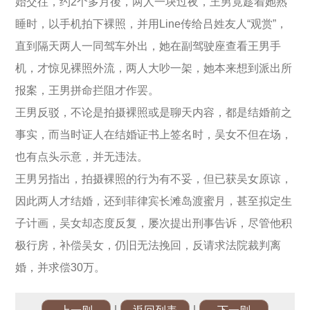
始交往，约2个多月後，两人一块过夜，王男竟趁着她熟
睡时，以手机拍下裸照，并用Line传给吕姓友人“观赏”，
直到隔天两人一同驾车外出，她在副驾驶座查看王男手
机，才惊见裸照外流，两人大吵一架，她本来想到派出所
报案，王男拼命拦阻才作罢。
王男反驳，不论是拍摄裸照或是聊天内容，都是结婚前之
事实，而当时证人在结婚证书上签名时，吴女不但在场，
也有点头示意，并无违法。
王男另指出，拍摄裸照的行为有不妥，但已获吴女原谅，
因此两人才结婚，还到菲律宾长滩岛渡蜜月，甚至拟定生
子计画，吴女却态度反复，屡次提出刑事告诉，尽管他积
极行房，补偿吴女，仍旧无法挽回，反请求法院裁判离
婚，并求偿30万。