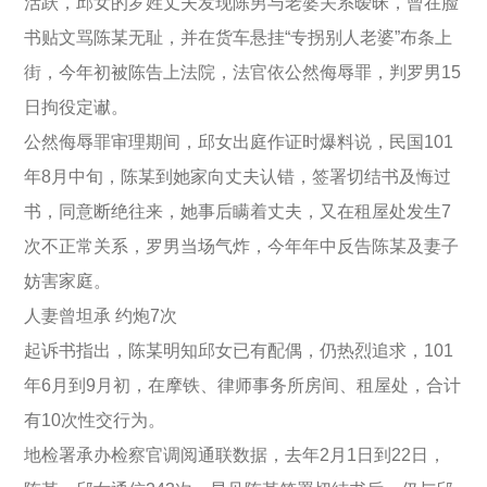
活跃，邱女的罗姓丈夫发现陈男与老婆关系暧昧，曾在脸
书贴文骂陈某无耻，并在货车悬挂“专拐别人老婆”布条上
街，今年初被陈告上法院，法官依公然侮辱罪，判罗男15
日拘役定谳。
公然侮辱罪审理期间，邱女出庭作证时爆料说，民国101
年8月中旬，陈某到她家向丈夫认错，签署切结书及悔过
书，同意断绝往来，她事后瞒着丈夫，又在租屋处发生7
次不正常关系，罗男当场气炸，今年年中反告陈某及妻子
妨害家庭。
人妻曾坦承 约炮7次
起诉书指出，陈某明知邱女已有配偶，仍热烈追求，101
年6月到9月初，在摩铁、律师事务所房间、租屋处，合计
有10次性交行为。
地检署承办检察官调阅通联数据，去年2月1日到22日，