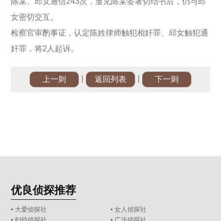
陈某、邱女通信243次，显见陈某签署切结书后，仍与邱
女密切交互。
检察官审酌事证，认定陈姓律师触犯相奸罪、邱女触犯通
奸罪，将2人起诉。
|
|
上一则
返回列表
下一则
优良侦探推荐
▪ 大爱侦探社
▪ 女人侦探社
▪ 妇幼侦探社
▪ 广达侦探社